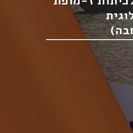
לכיתות ז-מופת
וגית
בה)