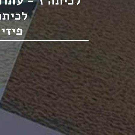
לכיתה ז - עתוד
לכיתה
פיזי